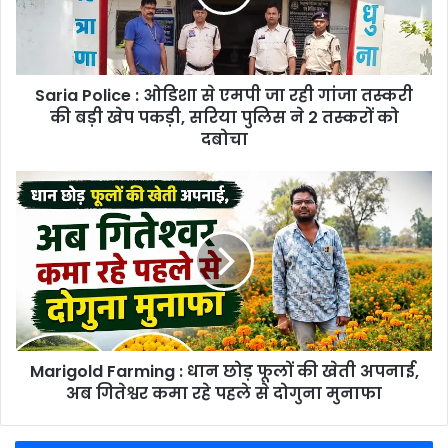
एमपी
जा
रही
गांजा
Saria Police : ओडिशा से एमपी जा रही गांजा तस्करी
तस्करी
की
की बड़ी खेप पकड़ी, सरिया पुलिस ने 2 तस्करों को
बड़ी
दबोचा
खेप
पकड़ी,
Marigold
सरिया
Farming
पुलिस
:
ने
धान
2
छोड़
तस्करों
फूलों
को
की
दबोचा
खेती
अपनाई,
Marigold Farming : धान छोड़ फूलों की खेती अपनाई,
अब
गितेश्वर
अब गितेश्वर कमा रहे पहले से दोगुना मुनाफा
कमा
रहे