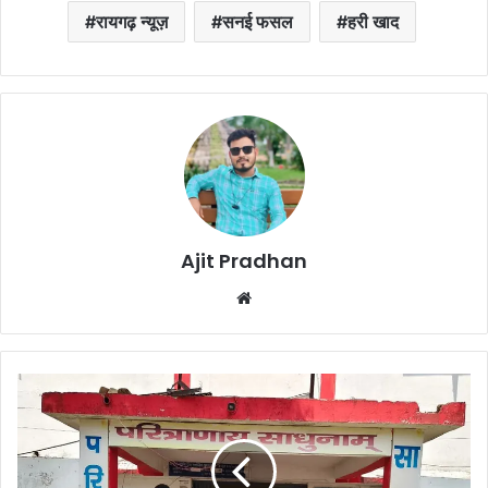
रायगढ़ न्यूज़
सनई फसल
हरी खाद
Ajit Pradhan
Website
Saria
Police
:
ओडिशा
से