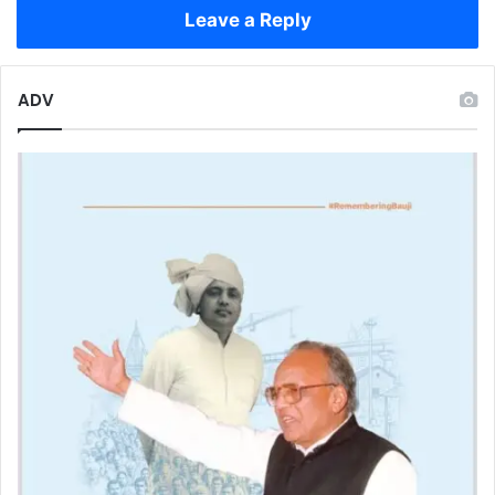
पहले
Leave a Reply
से
दोगुना
मुनाफा
ADV