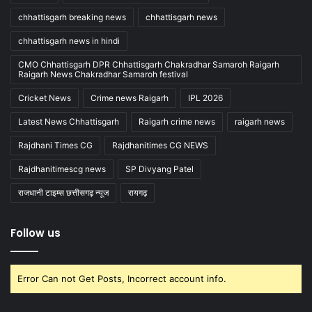
chhattisgarh breaking news
chhattisgarh news
chhattisgarh news in hindi
CMO Chhattisgarh DPR Chhattisgarh Chakradhar Samaroh Raigarh
Raigarh News Chakradhar Samaroh festival
Cricket News
Crime news Raigarh
IPL 2026
Latest News Chhattisgarh
Raigarh crime news
raigarh news
Rajdhani Times CG
Rajdhanitimes CG NEWS
Rajdhanitimescg news
SP Divyang Patel
राजधानी टाइम्स छत्तीसगढ़ न्यूज
रायगढ़
Follow us
Error Can not Get Posts, Incorrect account info.