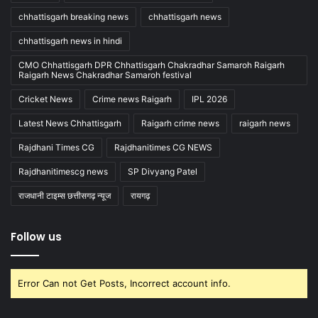
chhattisgarh breaking news
chhattisgarh news
chhattisgarh news in hindi
CMO Chhattisgarh DPR Chhattisgarh Chakradhar Samaroh Raigarh
Raigarh News Chakradhar Samaroh festival
Cricket News
Crime news Raigarh
IPL 2026
Latest News Chhattisgarh
Raigarh crime news
raigarh news
Rajdhani Times CG
Rajdhanitimes CG NEWS
Rajdhanitimescg news
SP Divyang Patel
राजधानी टाइम्स छत्तीसगढ़ न्यूज
रायगढ़
Follow us
Error Can not Get Posts, Incorrect account info.