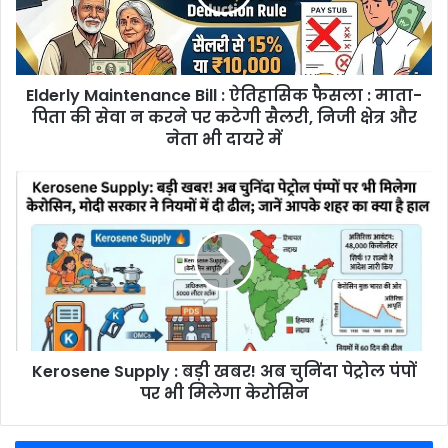
फैसला
:
माता-
पिता
Elderly Maintenance Bill : ऐतिहासिक फैसला : माता-
की
सेवा
पिता की सेवा न करने पर कटेगी सैलरी, निजी क्षेत्र और
न
नेता भी दायरे में
करने
पर
Kerosene
कटेगी
Supply
सैलरी,
:
निजी
बड़ी
क्षेत्र
खबर!
और
अब
नेता
चुनिंदा
भी
पेट्रोल
दायरे
पंपों
में
Kerosene Supply : बड़ी खबर! अब चुनिंदा पेट्रोल पंपों
पर
भी
पर भी मिलेगा केरोसिन
मिलेगा
केरोसिन