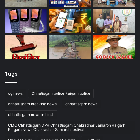
Tags
cg news
Chhatisgarh police Raigarh police
chhattisgarh breaking news
chhattisgarh news
chhattisgarh news in hindi
CMO Chhattisgarh DPR Chhattisgarh Chakradhar Samaroh Raigarh
Raigarh News Chakradhar Samaroh festival