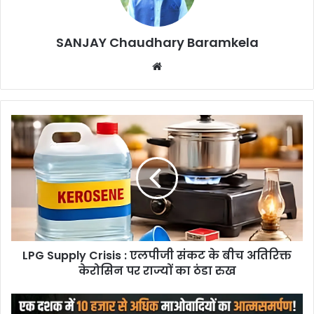
SANJAY Chaudhary Baramkela
Website
LPG
Supply
Crisis
:
एलपीजी
संकट
के
बीच
अतिरिक्त
LPG Supply Crisis : एलपीजी संकट के बीच अतिरिक्त
केरोसिन
पर
केरोसिन पर राज्यों का ठंडा रुख
राज्यों
का
Anti-
ठंडा
Naxal