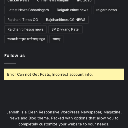
Cricket News
Crime news Raigarh
IPL 2026
Latest News Chhattisgarh
Raigarh crime news
raigarh news
Rajdhani Times CG
Rajdhanitimes CG NEWS
Rajdhanitimescg news
SP Divyang Patel
राजधानी टाइम्स छत्तीसगढ़ न्यूज
रायगढ़
Follow us
Error Can not Get Posts, Incorrect account info.
Jannah is a Clean Responsive WordPress Newspaper, Magazine,
News and Blog theme. Packed with options that allow you to
completely customize your website to your needs.