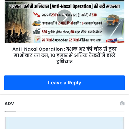
रुख
Operation
:
दशक
भर
की
चोट
से
Anti-Naxal Operation : दशक भर की चोट से टूटा
टूटा
माओवाद
माओवाद का दम, 10 हजार से अधिक कैडरों ने डाले
का
हथियार
दम,
10
हजार
Leave a Reply
से
अधिक
कैडरों
ने
ADV
डाले
हथियार