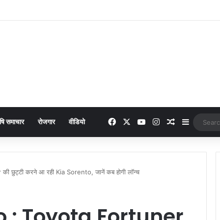
 online payment पेट्रोल पंप पर फर्जी ऑनलाइन पेमेंट दिखाकर ठगी करने वाला युवक गिरफ्
Facebook
X
YouTube
Instagram
Random Arti
Sidebar
षि समाचार
रोजगार
वीडियो
छुट्टी करने आ रही Kia Sorento, जानें कब होगी लॉन्च
o : Toyota Fortuner