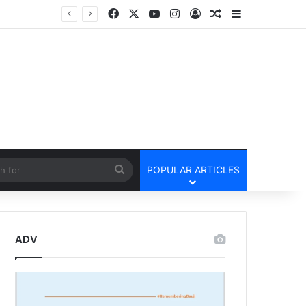
Facebook
X
YouTube
Instagram
Log In
Random Article
Sidebar
तार
cle
Search
POPULAR ARTICLES
for
ADV