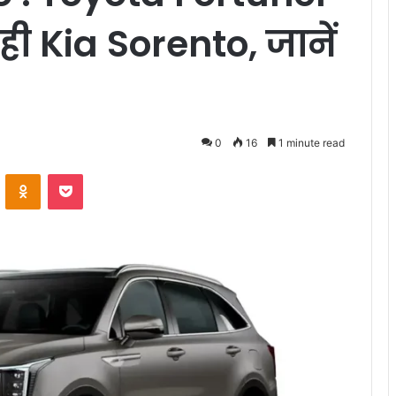
ही Kia Sorento, जानें
0
16
1 minute read
VKontakte
Odnoklassniki
Pocket