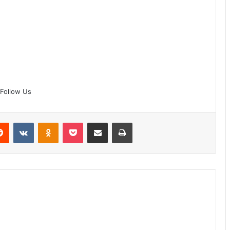
Follow Us
erest
Reddit
VKontakte
Odnoklassniki
Pocket
Share via Email
Print