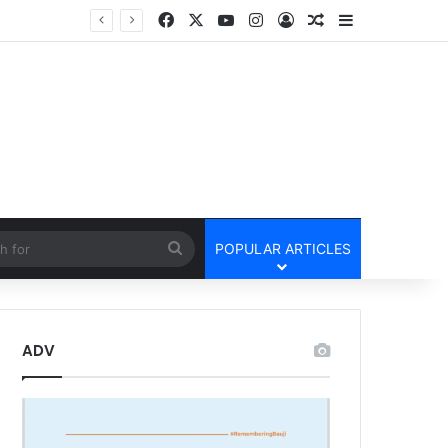
Facebook
X
YouTube
Instagram
Log In
Random Article
Sidebar
Tamnar Police Arrest Three for Stealing Diesel From Trucks at Night रात के अंधेरे में ट्रकों-ट्रेलरों का डीजल उड़ाने वाले गिरोह को तमनार पुलिस ने खरीदार समेत तीन आरोपी को किया गिरफ्तार।
cle
Search
POPULAR ARTICLES
for
ADV