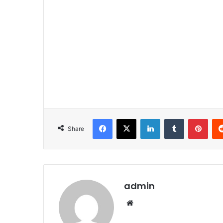
Facebook
X
LinkedIn
Tumblr
Pint
Share
admin
Website