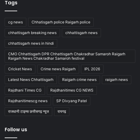
Tags
cg news
Chhatisgarh police Raigarh police
chhattisgarh breaking news
chhattisgarh news
chhattisgarh news in hindi
CMO Chhattisgarh DPR Chhattisgarh Chakradhar Samaroh Raigarh
Raigarh News Chakradhar Samaroh festival
Cricket News
Crime news Raigarh
IPL 2026
Latest News Chhattisgarh
Raigarh crime news
raigarh news
Rajdhani Times CG
Rajdhanitimes CG NEWS
Rajdhanitimescg news
SP Divyang Patel
राजधानी टाइम्स छत्तीसगढ़ न्यूज
रायगढ़
Follow us