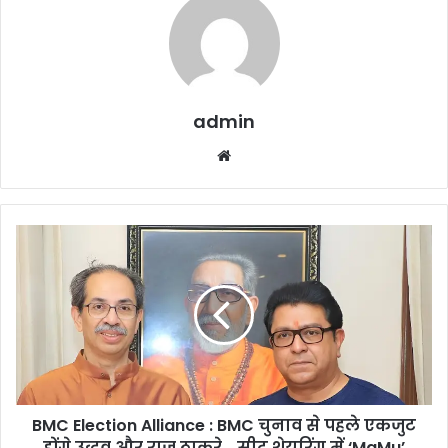
admin
Website
BMC
Election
Alliance
:
BMC
चुनाव
से
पहले
एकजुट
BMC Election Alliance : BMC चुनाव से पहले एकजुट
होंगे
उद्धव
होंगे उद्धव और राज ठाकरे… सीट शेयरिंग में ‘MaMu’