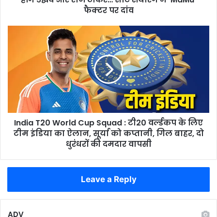
और
फैक्टर पर दांव
राज
ठाकरे…
India
सीट
T20
शेयरिंग
World
में
Cup
‘MaMu’
Squad
फैक्टर
:
पर
टी20
दांव
वर्ल्डकप
के
India T20 World Cup Squad : टी20 वर्ल्डकप के लिए
लिए
टीम
टीम इंडिया का ऐलान, सूर्या को कप्तानी, गिल बाहर, दो
इंडिया
धुरंधरों की दमदार वापसी
का
ऐलान,
सूर्या
Leave a Reply
को
कप्तानी,
गिल
बाहर,
ADV