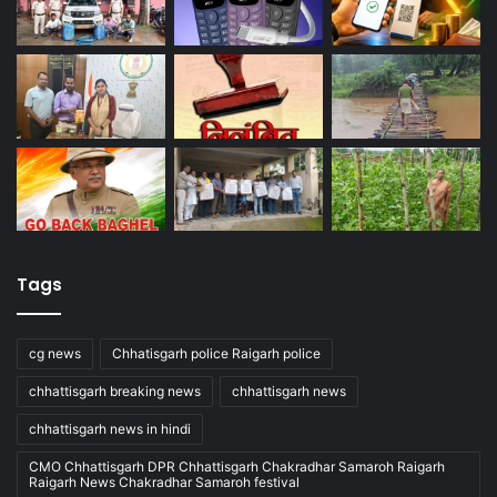
Tags
cg news
Chhatisgarh police Raigarh police
chhattisgarh breaking news
chhattisgarh news
chhattisgarh news in hindi
CMO Chhattisgarh DPR Chhattisgarh Chakradhar Samaroh Raigarh
Raigarh News Chakradhar Samaroh festival