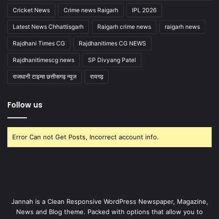
Cricket News
Crime news Raigarh
IPL 2026
Latest News Chhattisgarh
Raigarh crime news
raigarh news
Rajdhani Times CG
Rajdhanitimes CG NEWS
Rajdhanitimescg news
SP Divyang Patel
राजधानी टाइम्स छत्तीसगढ़ न्यूज
रायगढ़
Follow us
Error Can not Get Posts, Incorrect account info.
Jannah is a Clean Responsive WordPress Newspaper, Magazine,
News and Blog theme. Packed with options that allow you to