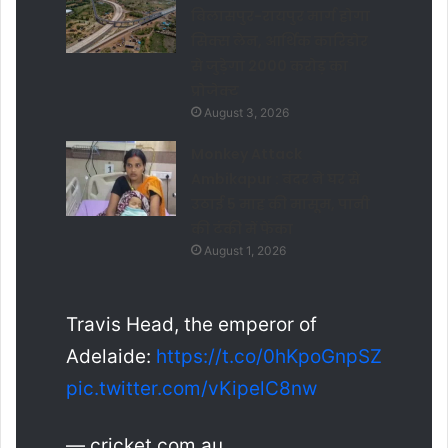
बिलासपुर-रायपुर मार्ग होगा
सिक्स लेन, आर्थिक कारिडोर
से जुड़ेगा 2000 करोड़ का
प्रोजेक्ट
August 3, 2026
Monkey Attack
Ambikapur : बंदर ने घर से
उठाई 5 माह की मासूम, पानी
की टंकी में फेंका
August 1, 2026
Travis Head, the emperor of
Adelaide:
https://t.co/0hKpoGnpSZ
pic.twitter.com/vKipelC8nw
— cricket.com.au