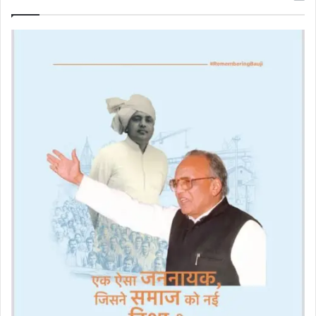
दो
धुरंधरों
की
दमदार
वापसी