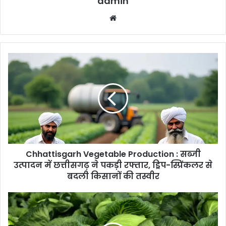
admin
Website
Chhattisgarh
Vegetable
Production
:
सब्जी
उत्पादन
में
छत्तीसगढ़
ने
Chhattisgarh Vegetable Production : सब्जी
पकड़ी
रफ्तार,
उत्पादन में छत्तीसगढ़ ने पकड़ी रफ्तार, ड्रिप-स्प्रिंकलर से
ड्रिप-
बदली किसानों की तस्वीर
स्प्रिंकलर
से
Golden
बदली
Acre
किसानों
Cabbage