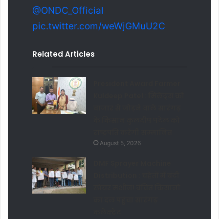
@ONDC_Official
pic.twitter.com/weWjGMuU2C
Related Articles
President Award Farmer
Kuldeep Patel : मिलेट्स को
बाजार से जोड़ने वाले सारंगढ़
के किसान कुलदीप पटेल को
राष्ट्रपति करेंगी सम्मानित
August 5, 2026
DMF Sprayer Machine
Distribution : चहेतों में बंटी
स्प्रेयर मशीन! वंचित किसानों
का दल पहुंचा सारंगढ़
कलेक्ट्रेट