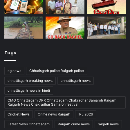
Tags
cg news
Chhatisgarh police Raigarh police
chhattisgarh breaking news
chhattisgarh news
chhattisgarh news in hindi
CMO Chhattisgarh DPR Chhattisgarh Chakradhar Samaroh Raigarh
Raigarh News Chakradhar Samaroh festival
Cricket News
Crime news Raigarh
IPL 2026
Latest News Chhattisgarh
Raigarh crime news
raigarh news