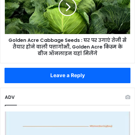
की
Seeds
तस्वीर
:
घर
पर
उगाएं
तेजी
Golden Acre Cabbage Seeds : घर पर उगाएं तेजी से
से
तैयार
तैयार होने वाली पत्तागोभी, Golden Acre किस्म के
होने
बीज ऑनलाइन यहां मिलेंगे
वाली
पत्तागोभी,
Golden
Leave a Reply
Acre
किस्म
के
बीज
ADV
ऑनलाइन
यहां
मिलेंगे