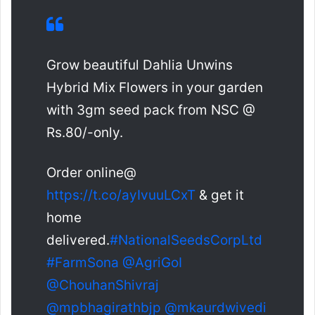
Grow beautiful Dahlia Unwins
Hybrid Mix Flowers in your garden
with 3gm seed pack from NSC @
Rs.80/-only.
Order online@
https://t.co/ayIvuuLCxT
& get it
home
delivered.
#NationalSeedsCorpLtd
#FarmSona
@AgriGoI
@ChouhanShivraj
@mpbhagirathbjp
@mkaurdwivedi