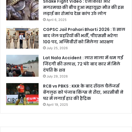
Snake Fight Video : एनाकोंडा और
मगरमच्छ की बीच हुआ महायुद्ध! मौत की इस
लड़ाई का रोमांच देख कांप उठे लोग
April 6, 2025
CGPSC Jail Prahari Bharti 2026 : 11 साल
बाद जेल प्रहरियों की भर्ती, पीएससी भरेगा
100 पद, अग्निवीरों को मिलेगा आरक्षण
July 25, 2026
Lat Nala Accident : लात नाला में थम गई
जिंदगी की तलाश, 72 घंटे बाद कार में मिले
दंपति के शव
July 29, 2026
RCB vs PBKS : KKR के बाद रॉयल चैलेंजर्स
बेंगलुरु को पंजाब किंग्स ने रौंदा, आरसीबी ने
घर में लगाई हार की हैट्रिक
April 19, 2025