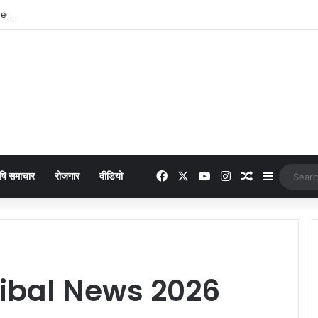
era : 949 में लांच हुआ नया फीचर फोन, मिलेंगे कई दमदार फीचर्स
Facebook
X
YouTube
Instagram
Random Arti
Sidebar
षि समाचार
रोजगार
वीडियो
ribal News 2026