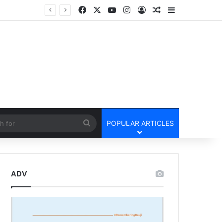
Facebook
X
YouTube
Instagram
Log In
Random Article
Sidebar
cle
Search
POPULAR ARTICLES
for
ADV