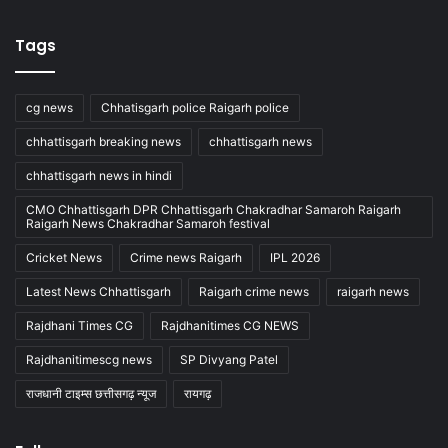
Tags
cg news
Chhatisgarh police Raigarh police
chhattisgarh breaking news
chhattisgarh news
chhattisgarh news in hindi
CMO Chhattisgarh DPR Chhattisgarh Chakradhar Samaroh Raigarh
Raigarh News Chakradhar Samaroh festival
Cricket News
Crime news Raigarh
IPL 2026
Latest News Chhattisgarh
Raigarh crime news
raigarh news
Rajdhani Times CG
Rajdhanitimes CG NEWS
Rajdhanitimescg news
SP Divyang Patel
राजधानी टाइम्स छत्तीसगढ़ न्यूज
रायगढ़