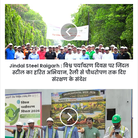
Jindal
Steel
Raigarh
:
विश्व
पर्यावरण
दिवस
पर
जिंदल
Jindal Steel Raigarh : विश्व पर्यावरण दिवस पर जिंदल
स्टील
का
स्टील का हरित अभियान, रैली से पौधरोपण तक दिए
हरित
संरक्षण के संदेश
अभियान,
रैली
Adani
से
Power
पौधरोपण
Raigarh
तक
:
दिए
हरित
संरक्षण
पर्यावरण
के
अभियान
संदेश
की