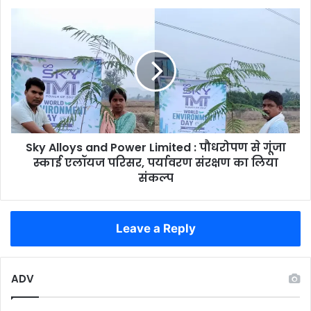
Sky
Alloys
and
Power
Limited
:
पौधरोपण
से
गूंजा
Sky Alloys and Power Limited : पौधरोपण से गूंजा
स्काई
एलॉयज
स्काई एलॉयज परिसर, पर्यावरण संरक्षण का लिया
परिसर,
संकल्प
पर्यावरण
संरक्षण
का
Leave a Reply
लिया
संकल्प
ADV