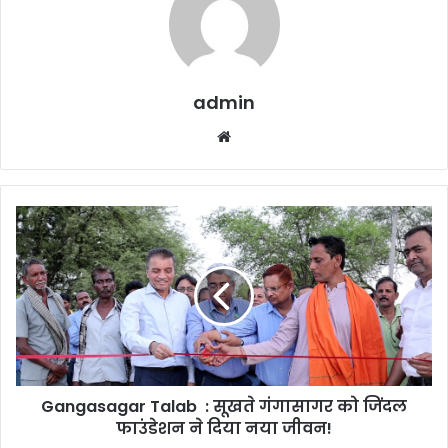
admin
Website
Gangasagar
Talab
:
सूखते
गंगासागर
को
जिंदल
फाउंडेशन
ने
Gangasagar Talab : सूखते गंगासागर को जिंदल
दिया
नया
फाउंडेशन ने दिया नया जीवन!
जीवन!