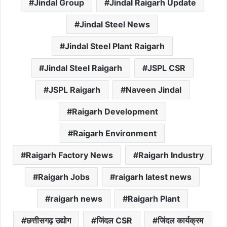
Jindal Group
Jindal Raigarh Update
Jindal Steel News
Jindal Steel Plant Raigarh
Jindal Steel Raigarh
JSPL CSR
JSPL Raigarh
Naveen Jindal
Raigarh Development
Raigarh Environment
Raigarh Factory News
Raigarh Industry
Raigarh Jobs
raigarh latest news
raigarh news
Raigarh Plant
छत्तीसगढ़ उद्योग
जिंदल CSR
जिंदल कार्यक्रम