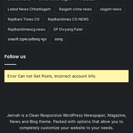
Latest News Chhattisgarh
Raigarh crime news
raigarh news
Rajdhani Times CG
Rajdhanitimes CG NEWS
Rajdhanitimescg news
SP Divyang Patel
राजधानी टाइम्स छत्तीसगढ़ न्यूज
रायगढ़
Follow us
Error Can not Get Posts, Incorrect account info.
Jannah is a Clean Responsive WordPress Newspaper, Magazine,
News and Blog theme. Packed with options that allow you to
completely customize your website to your needs.