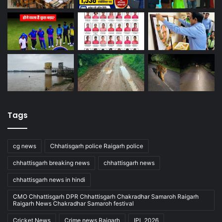
Tags
cg news
Chhatisgarh police Raigarh police
chhattisgarh breaking news
chhattisgarh news
chhattisgarh news in hindi
CMO Chhattisgarh DPR Chhattisgarh Chakradhar Samaroh Raigarh
Raigarh News Chakradhar Samaroh festival
Cricket News
Crime news Raigarh
IPL 2026