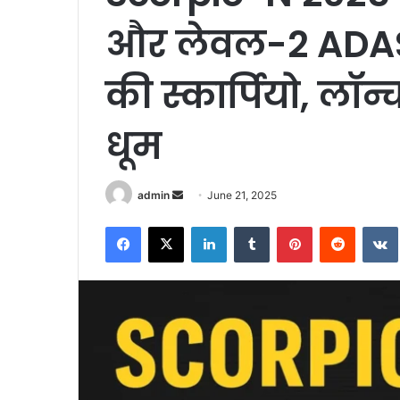
और लेवल-2 ADAS स
की स्कार्पियो, लॉन
धूम
Send
admin
June 21, 2025
an
Facebook
X
LinkedIn
Tumblr
Pinterest
Reddit
email