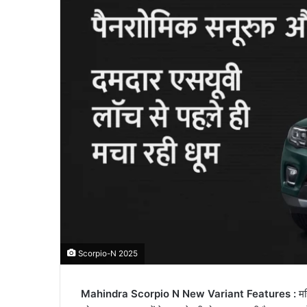
Scorpio-N 2025
Mahindra Scorpio N New Variant Features :
महि