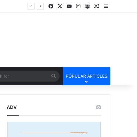
Facebook
X
YouTube
Instagram
Log In
Random Article
Sidebar
तार
cle
Search
POPULAR ARTICLES
for
ADV