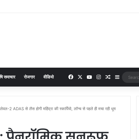
 online payment पेट्रोल पंप पर फर्जी ऑनलाइन पेमेंट दिखाकर ठगी करने वाला युवक गिरफ्
Facebook
X
YouTube
Instagram
Random Arti
Sidebar
षि समाचार
रोजगार
वीडियो
2 ADAS से लैस होगी महिंद्रा की स्कार्पियो, लॉन्च से पहले ही मचा रही धूम
: पैनरॉमिक सनरूफ