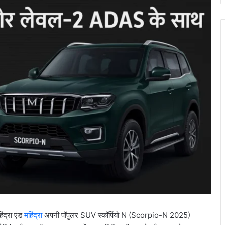
ंद्रा एंड
महिंद्रा
अपनी पॉपुलर SUV स्कॉर्पियो N (Scorpio-N 2025)