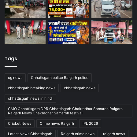
Tags
cg news
Chhatisgarh police Raigarh police
chhattisgarh breaking news
chhattisgarh news
chhattisgarh news in hindi
CMO Chhattisgarh DPR Chhattisgarh Chakradhar Samaroh Raigarh
Raigarh News Chakradhar Samaroh festival
Cricket News
Crime news Raigarh
IPL 2026
Latest News Chhattisgarh
Raigarh crime news
raigarh news