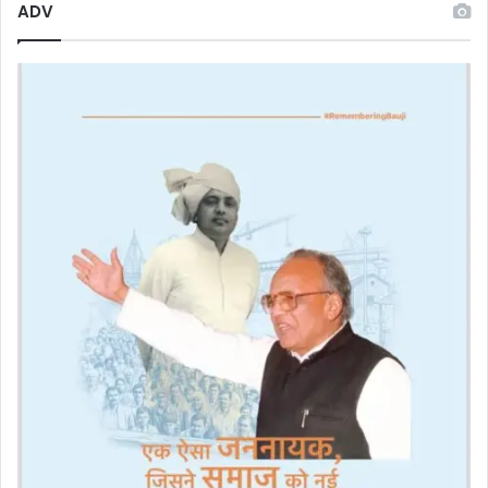
श्रद्धांजलि
ADV