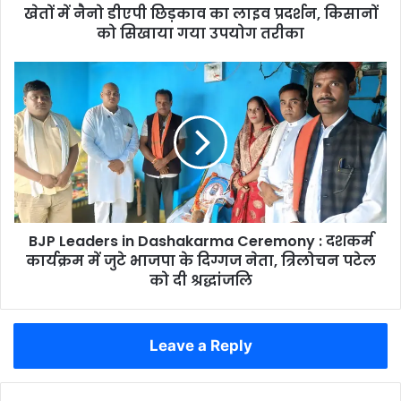
खेतों में नैनो डीएपी छिड़काव का लाइव प्रदर्शन, किसानों
को
सिखाया
को सिखाया गया उपयोग तरीका
गया
उपयोग
BJP
तरीका
Leaders
in
Dashakarma
Ceremony
:
दशकर्म
कार्यक्रम
में
BJP Leaders in Dashakarma Ceremony : दशकर्म
जुटे
भाजपा
कार्यक्रम में जुटे भाजपा के दिग्गज नेता, त्रिलोचन पटेल
के
को दी श्रद्धांजलि
दिग्गज
नेता,
त्रिलोचन
Leave a Reply
पटेल
को
दी