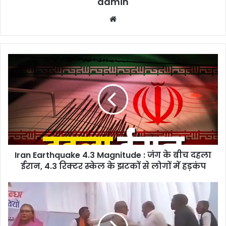
admin
Website
Iran
Earthquake
4.3
Magnitude
:
जंग
के
बीच
दहला
Iran Earthquake 4.3 Magnitude : जंग के बीच दहला
ईरान,
4.3
ईरान, 4.3 रिक्टर स्केल के झटकों से लोगों में हड़कंप
रिक्टर
स्केल
Surajpur
के
Bhoomipujan
झटकों
Controversy
से
: