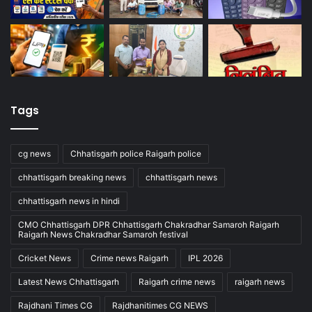
Tags
cg news
Chhatisgarh police Raigarh police
chhattisgarh breaking news
chhattisgarh news
chhattisgarh news in hindi
CMO Chhattisgarh DPR Chhattisgarh Chakradhar Samaroh Raigarh
Raigarh News Chakradhar Samaroh festival
Cricket News
Crime news Raigarh
IPL 2026
Latest News Chhattisgarh
Raigarh crime news
raigarh news
Rajdhani Times CG
Rajdhanitimes CG NEWS