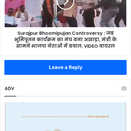
लोगों
जब
में
भूमिपूजन
हड़कंप
कार्यक्रम
का
मंच
Surajpur Bhoomipujan Controversy : जब
बना
अखाड़ा,
भूमिपूजन कार्यक्रम का मंच बना अखाड़ा, मंत्री के
मंत्री
सामने भाजपा नेताओं में बवाल, VIDEO वायरल
के
सामने
भाजपा
Leave a Reply
नेताओं
में
बवाल,
VIDEO
ADV
वायरल