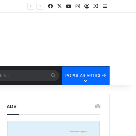
Facebook
X
YouTube
Instagram
Log In
Random Article
Sidebar
Lailunga Double Murder Case -लैलूंगा के ग्राम छापरपानी में डबल मर्डर और दुष्कर्म कांड का खुलासा, 65 वर्षीय आरोपी गिरफ्तार
cle
Search
POPULAR ARTICLES
for
ADV