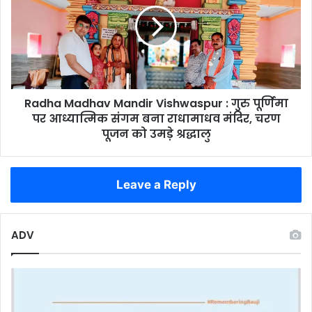
समितियों
Vishwaspur
से
:
खाली
गुरु
हाथ
पूर्णिमा
लौट
पर
रहे
आध्यात्मिक
किसान
Radha Madhav Mandir Vishwaspur : गुरु पूर्णिमा
संगम
बना
पर आध्यात्मिक संगम बना राधामाधव मंदिर, चरण
राधामाधव
पूजन को उमड़े श्रद्धालु
मंदिर,
चरण
पूजन
Leave a Reply
को
उमड़े
श्रद्धालु
ADV