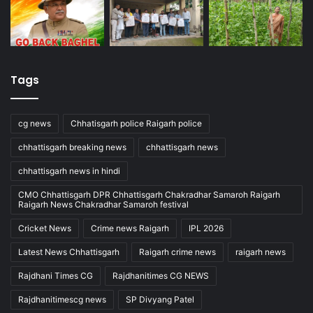
Tags
cg news
Chhatisgarh police Raigarh police
chhattisgarh breaking news
chhattisgarh news
chhattisgarh news in hindi
CMO Chhattisgarh DPR Chhattisgarh Chakradhar Samaroh Raigarh
Raigarh News Chakradhar Samaroh festival
Cricket News
Crime news Raigarh
IPL 2026
Latest News Chhattisgarh
Raigarh crime news
raigarh news
Rajdhani Times CG
Rajdhanitimes CG NEWS
Rajdhanitimescg news
SP Divyang Patel