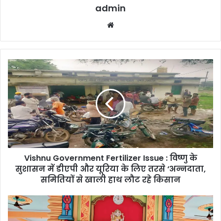
admin
Website
Vishnu
Government
Fertilizer
Issue
:
विष्णु
के
सुशासन
में
Vishnu Government Fertilizer Issue : विष्णु के
डीएपी
और
सुशासन में डीएपी और यूरिया के लिए तरसे ‘अन्नदाता,
यूरिया
समितियों से खाली हाथ लौट रहे किसान
के
लिए
Radha
तरसे
Madhav
‘अन्नदाता,
Mandir