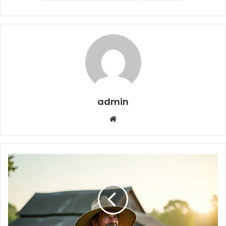
admin
Website
Crop
Insurance
Scheme
2025
:
फसल
बीमा