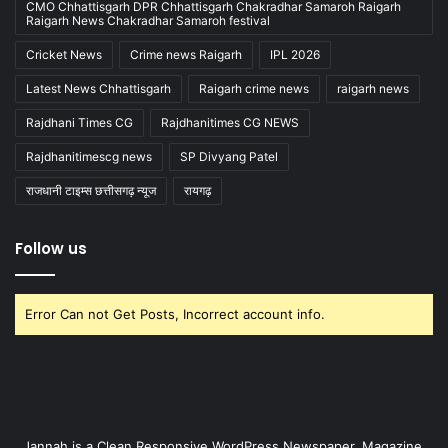
CMO Chhattisgarh DPR Chhattisgarh Chakradhar Samaroh Raigarh
Raigarh News Chakradhar Samaroh festival
Cricket News
Crime news Raigarh
IPL 2026
Latest News Chhattisgarh
Raigarh crime news
raigarh news
Rajdhani Times CG
Rajdhanitimes CG NEWS
Rajdhanitimescg news
SP Divyang Patel
राजधानी टाइम्स छत्तीसगढ़ न्यूज
रायगढ़
Follow us
Error Can not Get Posts, Incorrect account info.
Jannah is a Clean Responsive WordPress Newspaper, Magazine,