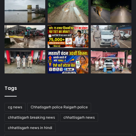
Tags
cg news
Chhatisgarh police Raigarh police
chhattisgarh breaking news
chhattisgarh news
chhattisgarh news in hindi