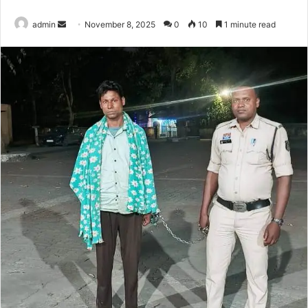
Send
admin
November 8, 2025
0
10
1 minute read
an
email