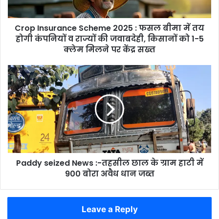
में
तय
Crop Insurance Scheme 2025 : फसल बीमा में तय
होगी
कंपनियों
होगी कंपनियों व राज्यों की जवाबदेही, किसानों को 1-5
व
क्लेम मिलने पर केंद्र सख्त
राज्यों
की
Paddy
जवाबदेही,
seized
किसानों
News
को
:-
1-
तहसील
5
छाल
क्लेम
के
मिलने
ग्राम
पर
हाटी
केंद्र
Paddy seized News :-तहसील छाल के ग्राम हाटी में
में
सख्त
900
900 बोरा अवैध धान जब्त
बोरा
अवैध
धान
Leave a Reply
जब्त