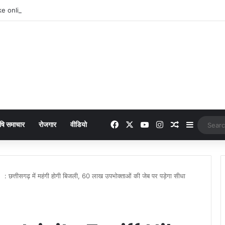
 online payment पेट्रोल पंप पर फर्जी ऑनलाइन पेमेंट दिखाकर ठगी करने वाला युवक गिरफ्
Facebook
X
YouTube
Instagram
Random Arti
Sidebar
षि समाचार
रोजगार
वीडियो
त्तीसगढ़ में महंगी होगी बिजली, 60 लाख उपभोक्ताओं की जेब पर पड़ेगा सीधा