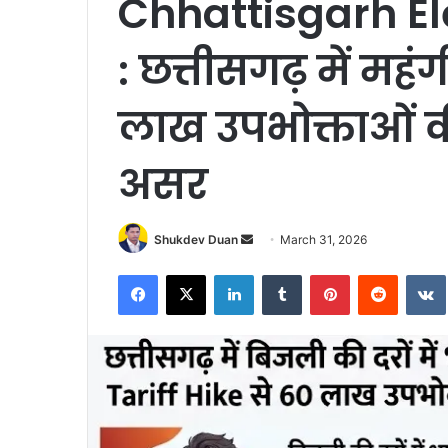
Chhattisgarh Ele
: छत्तीसगढ़ में मह
लाख उपभोक्ताओं की
असर
Send
Shukdev Duan
March 31, 2026
an
Facebook
X
LinkedIn
Tumblr
Pinterest
Reddit
email