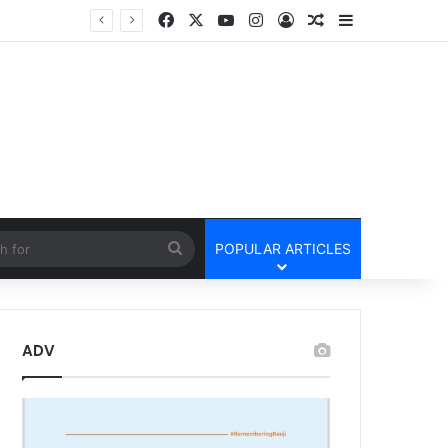
Facebook
X
YouTube
Instagram
Log In
Random Article
Sidebar
तार
cle
Search
POPULAR ARTICLES
for
ADV