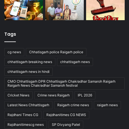
Tags
cg news
Chhatisgarh police Raigarh police
chhattisgarh breaking news
chhattisgarh news
chhattisgarh news in hindi
CMO Chhattisgarh DPR Chhattisgarh Chakradhar Samaroh Raigarh
Raigarh News Chakradhar Samaroh festival
Cricket News
Crime news Raigarh
IPL 2026
Latest News Chhattisgarh
Raigarh crime news
raigarh news
Rajdhani Times CG
Rajdhanitimes CG NEWS
Rajdhanitimescg news
SP Divyang Patel