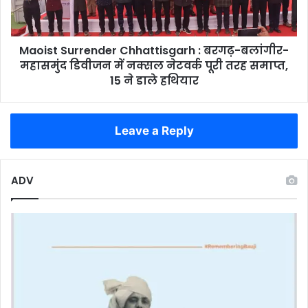
महासमुंद
डिवीजन
में
Maoist Surrender Chhattisgarh : बरगढ़-बलांगीर-
नक्सल
नेटवर्क
महासमुंद डिवीजन में नक्सल नेटवर्क पूरी तरह समाप्त,
पूरी
15 ने डाले हथियार
तरह
समाप्त,
15
Leave a Reply
ने
डाले
हथियार
ADV