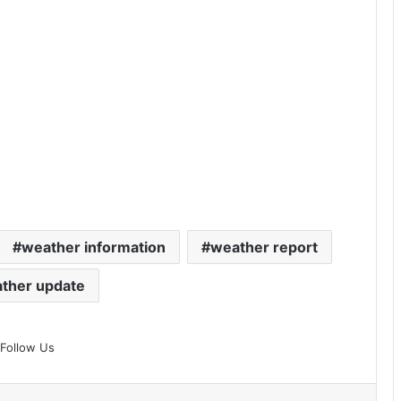
weather information
weather report
ther update
Follow Us
erest
Reddit
VKontakte
Odnoklassniki
Pocket
Share via Email
Print