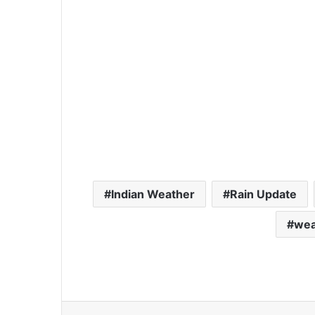
Indian Weather
Rain Update
wea
Facebook
X
LinkedIn
Tumblr
Pint