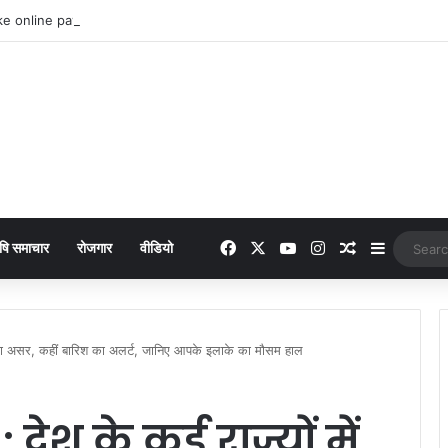
 online payment पेट्रोल पंप पर फर्जी ऑनलाइन पेमेंट दिखाकर ठगी करने वाला युवक गिरफ्
Facebook
X
YouTube
Instagram
Random Arti
Sidebar
षि समाचार
रोजगार
वीडियो
ी का असर, कहीं बारिश का अलर्ट, जानिए आपके इलाके का मौसम हाल
ेश के कई राज्यों में