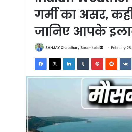
गर्मी का असर, कही
जानिए आपके इला
Send
SANJAY Chaudhary Baramkela
February 28
an
Facebook
X
LinkedIn
Tumblr
Pinterest
Reddit
email