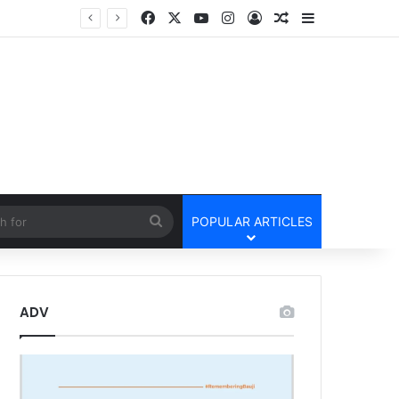
Facebook
X
YouTube
Instagram
Log In
Random Article
Sidebar
तार
cle
Search
POPULAR ARTICLES
for
ADV