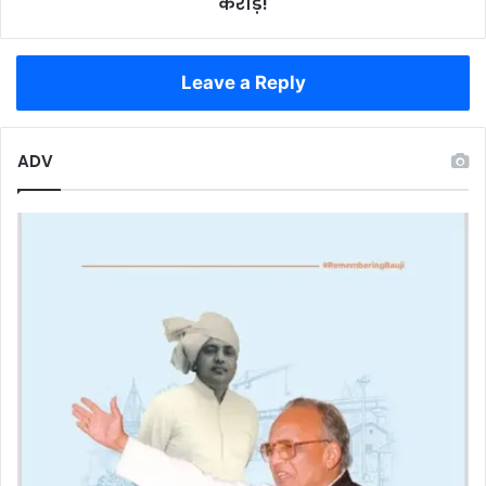
करोड़!
का
तोहफा,
खाते
Leave a Reply
में
पहुंचे
648
करोड़!
ADV