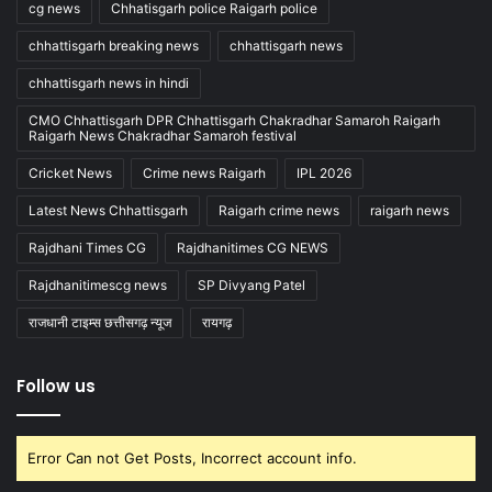
cg news
Chhatisgarh police Raigarh police
chhattisgarh breaking news
chhattisgarh news
chhattisgarh news in hindi
CMO Chhattisgarh DPR Chhattisgarh Chakradhar Samaroh Raigarh
Raigarh News Chakradhar Samaroh festival
Cricket News
Crime news Raigarh
IPL 2026
Latest News Chhattisgarh
Raigarh crime news
raigarh news
Rajdhani Times CG
Rajdhanitimes CG NEWS
Rajdhanitimescg news
SP Divyang Patel
राजधानी टाइम्स छत्तीसगढ़ न्यूज
रायगढ़
Follow us
Error Can not Get Posts, Incorrect account info.