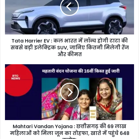
:
कल
भारत
में
लॉन्च
होगी
Tata Harrier EV : कल भारत में लॉन्च होगी टाटा की
टाटा
की
सबसे बड़ी इलेक्ट्रिक SUV, जानिए कितनी मिलेगी रेंज
सबसे
और कीमत
बड़ी
इलेक्ट्रिक
Mahtari
SUV,
Vandan
जानिए
Yojana
कितनी
:
मिलेगी
छत्तीसगढ़
रेंज
की
और
69
कीमत
लाख
महिलाओं
Mahtari Vandan Yojana : छत्तीसगढ़ की 69 लाख
को
मिला
महिलाओं को मिला जून का तोहफा, खाते में पहुंचे 648
जून