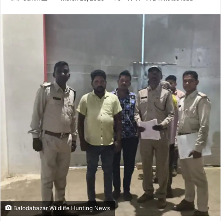
an
email
Balodabazar Wildlife Hunting News