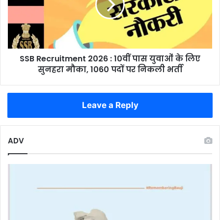
के
10वीं
रिकॉर्ड
पास
की
युवाओं
बराबरी
के
लिए
SSB Recruitment 2026 : 10वीं पास युवाओं के लिए
सुनहरा
मौका,
सुनहरा मौका, 1060 पदों पर निकली भर्ती
1060
पदों
पर
Leave a Reply
निकली
भर्ती
ADV