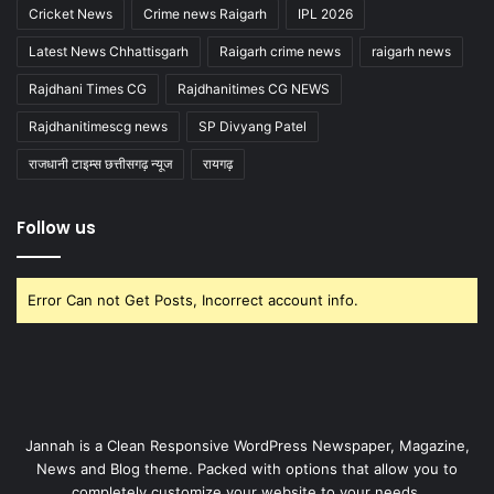
Cricket News
Crime news Raigarh
IPL 2026
Latest News Chhattisgarh
Raigarh crime news
raigarh news
Rajdhani Times CG
Rajdhanitimes CG NEWS
Rajdhanitimescg news
SP Divyang Patel
राजधानी टाइम्स छत्तीसगढ़ न्यूज
रायगढ़
Follow us
Error Can not Get Posts, Incorrect account info.
Jannah is a Clean Responsive WordPress Newspaper, Magazine,
News and Blog theme. Packed with options that allow you to
completely customize your website to your needs.