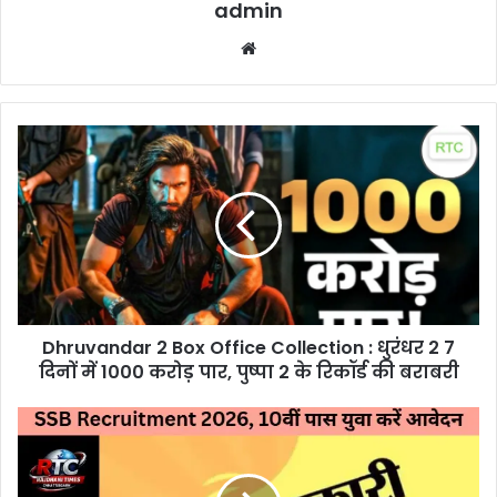
admin
Website
Dhruvandar
2
Box
Office
Collection
:
धुरंधर
2
7
Dhruvandar 2 Box Office Collection : धुरंधर 2 7
दिनों
में
दिनों में 1000 करोड़ पार, पुष्पा 2 के रिकॉर्ड की बराबरी
1000
करोड़
SSB
पार,
Recruitment
पुष्पा
2026
2
: