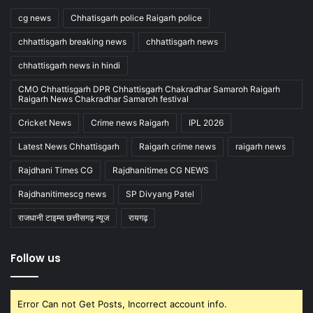
cg news
Chhatisgarh police Raigarh police
chhattisgarh breaking news
chhattisgarh news
chhattisgarh news in hindi
CMO Chhattisgarh DPR Chhattisgarh Chakradhar Samaroh Raigarh
Raigarh News Chakradhar Samaroh festival
Cricket News
Crime news Raigarh
IPL 2026
Latest News Chhattisgarh
Raigarh crime news
raigarh news
Rajdhani Times CG
Rajdhanitimes CG NEWS
Rajdhanitimescg news
SP Divyang Patel
राजधानी टाइम्स छत्तीसगढ़ न्यूज
रायगढ़
Follow us
Error Can not Get Posts, Incorrect account info.