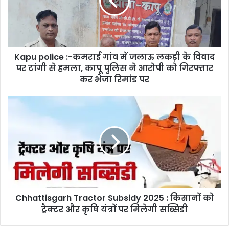
गांव
में
जलाऊ
लकड़ी
के
Kapu police :-कमराई गांव में जलाऊ लकड़ी के विवाद
विवाद
पर
पर टांगी से हमला, कापू पुलिस ने आरोपी को गिरफ्तार
टांगी
कर भेजा रिमांड पर
से
हमला,
Chhattisgarh
कापू
Tractor
पुलिस
Subsidy
ने
2025
आरोपी
:
को
किसानों
गिरफ्तार
को
कर
ट्रैक्टर
भेजा
और
रिमांड
Chhattisgarh Tractor Subsidy 2025 : किसानों को
कृषि
पर
यंत्रों
ट्रैक्टर और कृषि यंत्रों पर मिलेगी सब्सिडी
पर