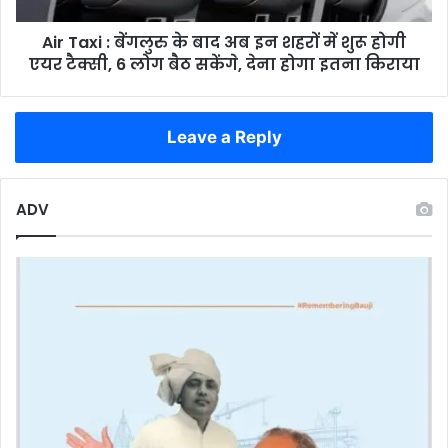
शहरों
Air Taxi : बेंगलुरु के बाद अब इन शहरों में शुरू होगी
में
शुरू
एयर टैक्सी, 6 लोग बैठ सकेंगे, देना होगा इतना किराया
होगी
एयर
टैक्सी,
Leave a Reply
6
लोग
बैठ
ADV
सकेंगे,
देना
होगा
इतना
किराया