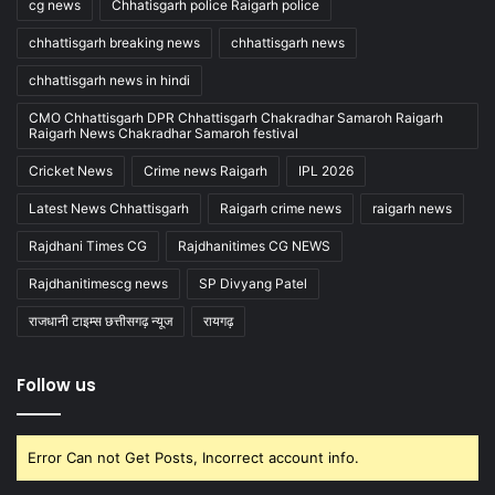
cg news
Chhatisgarh police Raigarh police
chhattisgarh breaking news
chhattisgarh news
chhattisgarh news in hindi
CMO Chhattisgarh DPR Chhattisgarh Chakradhar Samaroh Raigarh
Raigarh News Chakradhar Samaroh festival
Cricket News
Crime news Raigarh
IPL 2026
Latest News Chhattisgarh
Raigarh crime news
raigarh news
Rajdhani Times CG
Rajdhanitimes CG NEWS
Rajdhanitimescg news
SP Divyang Patel
राजधानी टाइम्स छत्तीसगढ़ न्यूज
रायगढ़
Follow us
Error Can not Get Posts, Incorrect account info.