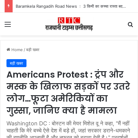
Baramkela Rangadih Road News : 3 किमी का कच्चा रास्ता बदहाल, बारिश में फंसे रंगाडीह के ग्रामीण
Menu
Se
Home
/
बड़ी खबर
बड़ी खबर
Americans Protest : ट्रंप और
मस्क के खिलाफ सड़कों पर उतरे
लोग…फूटा अमेरिकियों का
गुस्सा, जानिए क्या है मामला
Washington DC : बोस्टन की मेयर मिशेल वू ने कहा, "मैं नहीं
चाहती कि मेरे बच्चे ऐसे देश में बड़े हों, जहां सरकार डराने-धमकाने
की रणनीति अपनाती है और नफरत को बढ़ावा देती है।" प्रदर्शनों