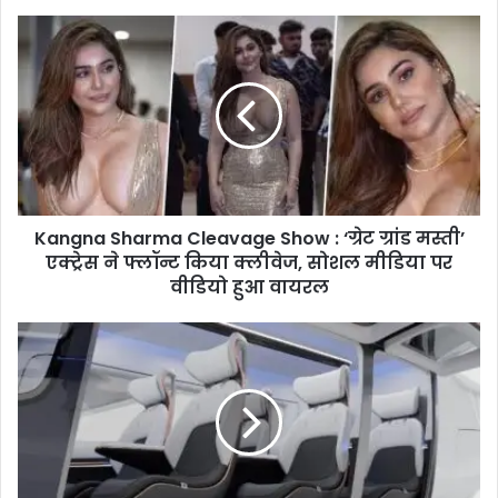
Kangna
Sharma
Cleavage
Show
:
‘ग्रेट
ग्रांड
मस्ती’
एक्ट्रेस
Kangna Sharma Cleavage Show : ‘ग्रेट ग्रांड मस्ती’
ने
फ्लॉन्ट
एक्ट्रेस ने फ्लॉन्ट किया क्लीवेज, सोशल मीडिया पर
किया
वीडियो हुआ वायरल
क्लीवेज,
सोशल
Air
मीडिया
Taxi
पर
:
वीडियो
बेंगलुरु
हुआ
के
वायरल
बाद
अब
इन