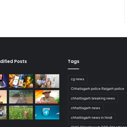
dified Posts
Tags
cg news
Chhatisgarh police Raigarh police
chhattisgarh breaking news
chhattisgarh news
chhattisgarh news in hindi