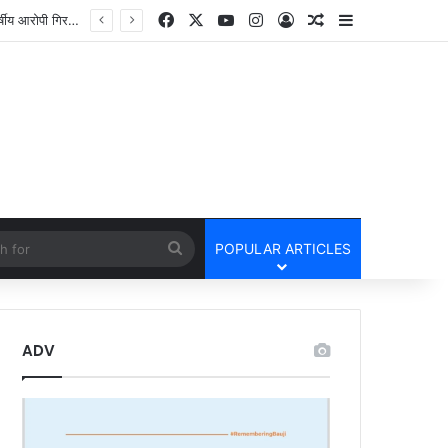
Facebook
X
YouTube
Instagram
Log In
Random Article
Sidebar
cle
Search
POPULAR ARTICLES
for
ADV