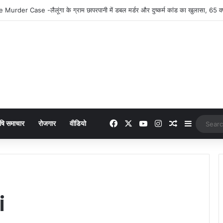
th Installment : महतारी वंदन योजना की 30वीं किस्त जारी, ऐसे करें भुगतान स्टेटस चेक
Facebook
X
YouTube
Instagram
Random Arti
Sidebar
षि समाचार
रोजगार
वीडियो
i