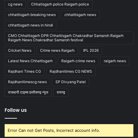
cg news
Chhatisgarh police Raigarh police
chhattisgarh breaking news
chhattisgarh news
chhattisgarh news in hindi
CMO Chhattisgarh DPR Chhattisgarh Chakradhar Samaroh Raigarh
Raigarh News Chakradhar Samaroh festival
Cricket News
Crime news Raigarh
IPL 2026
Latest News Chhattisgarh
Raigarh crime news
raigarh news
Rajdhani Times CG
Rajdhanitimes CG NEWS
Rajdhanitimescg news
SP Divyang Patel
राजधानी टाइम्स छत्तीसगढ़ न्यूज
रायगढ़
Follow us
Error Can not Get Posts, Incorrect account info.