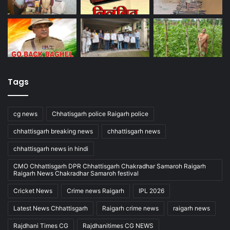
Tags
cg news
Chhatisgarh police Raigarh police
chhattisgarh breaking news
chhattisgarh news
chhattisgarh news in hindi
CMO Chhattisgarh DPR Chhattisgarh Chakradhar Samaroh Raigarh
Raigarh News Chakradhar Samaroh festival
Cricket News
Crime news Raigarh
IPL 2026
Latest News Chhattisgarh
Raigarh crime news
raigarh news
Rajdhani Times CG
Rajdhanitimes CG NEWS