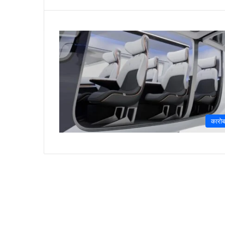
कारोब