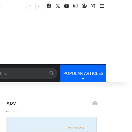
Facebook
X
YouTube
Instagram
Log In
Random Article
Sidebar
तार
cle
Search
POPULAR ARTICLES
for
ADV