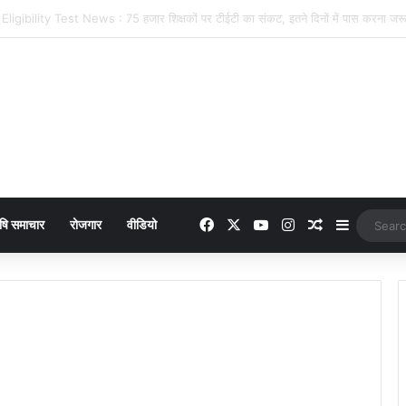
 online payment पेट्रोल पंप पर फर्जी ऑनलाइन पेमेंट दिखाकर ठगी करने वाला युवक गिरफ्
Facebook
X
YouTube
Instagram
Random Arti
Sidebar
षि समाचार
रोजगार
वीडियो