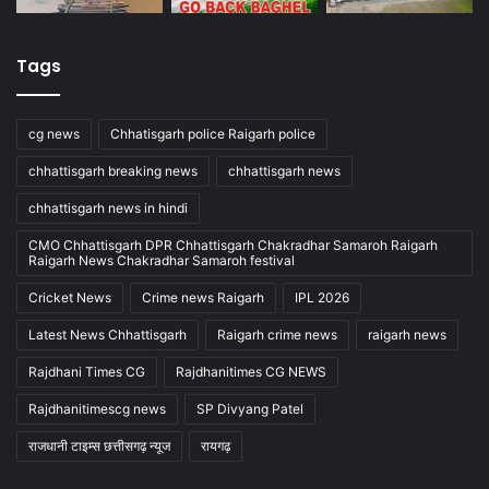
Tags
cg news
Chhatisgarh police Raigarh police
chhattisgarh breaking news
chhattisgarh news
chhattisgarh news in hindi
CMO Chhattisgarh DPR Chhattisgarh Chakradhar Samaroh Raigarh
Raigarh News Chakradhar Samaroh festival
Cricket News
Crime news Raigarh
IPL 2026
Latest News Chhattisgarh
Raigarh crime news
raigarh news
Rajdhani Times CG
Rajdhanitimes CG NEWS
Rajdhanitimescg news
SP Divyang Patel
राजधानी टाइम्स छत्तीसगढ़ न्यूज
रायगढ़