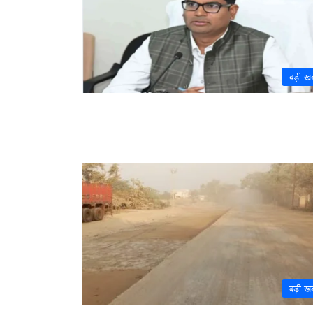
बड़ी ख
बड़ी ख