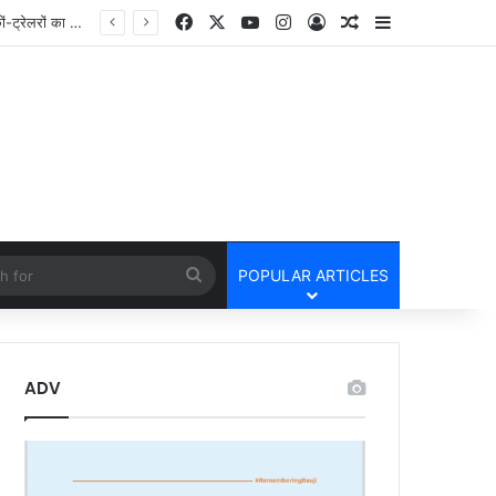
Facebook
X
YouTube
Instagram
Log In
Random Article
Sidebar
cle
Search
POPULAR ARTICLES
for
ADV