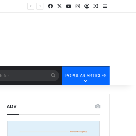
Facebook
X
YouTube
Instagram
Log In
Random Article
Sidebar
Tamnar Police Arrest Three for Stealing Diesel From Trucks at Night रात के अंधेरे में ट्रकों-ट्रेलरों का डीजल उड़ाने वाले गिरोह को तमनार पुलिस ने खरीदार समेत तीन आरोपी को किया गिरफ्तार।
cle
Search
POPULAR ARTICLES
for
ADV