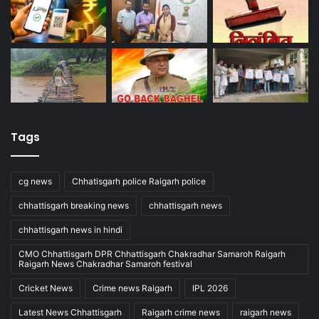
Tags
cg news
Chhatisgarh police Raigarh police
chhattisgarh breaking news
chhattisgarh news
chhattisgarh news in hindi
CMO Chhattisgarh DPR Chhattisgarh Chakradhar Samaroh Raigarh
Raigarh News Chakradhar Samaroh festival
Cricket News
Crime news Raigarh
IPL 2026
Latest News Chhattisgarh
Raigarh crime news
raigarh news