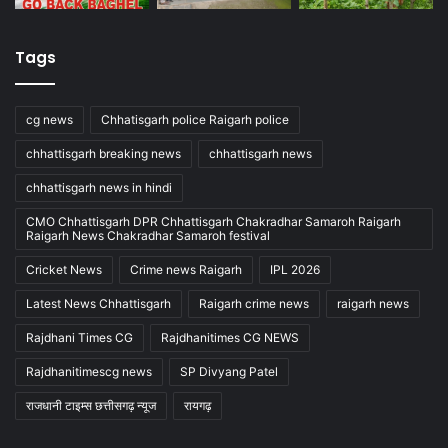
Tags
cg news
Chhatisgarh police Raigarh police
chhattisgarh breaking news
chhattisgarh news
chhattisgarh news in hindi
CMO Chhattisgarh DPR Chhattisgarh Chakradhar Samaroh Raigarh
Raigarh News Chakradhar Samaroh festival
Cricket News
Crime news Raigarh
IPL 2026
Latest News Chhattisgarh
Raigarh crime news
raigarh news
Rajdhani Times CG
Rajdhanitimes CG NEWS
Rajdhanitimescg news
SP Divyang Patel
राजधानी टाइम्स छत्तीसगढ़ न्यूज
रायगढ़