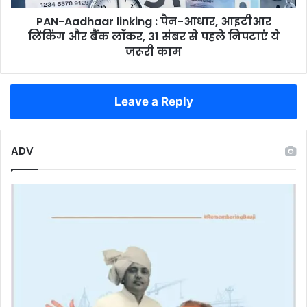
और
PAN-Aadhaar linking : पैन-आधार, आइटीआर
बैंक
लॉकर,
लिंकिंग और बैंक लॉकर, 31 संबर से पहले निपटाएं ये
31
जरूरी काम
संबर
से
पहले
Leave a Reply
निपटाएं
ये
जरूरी
काम
ADV