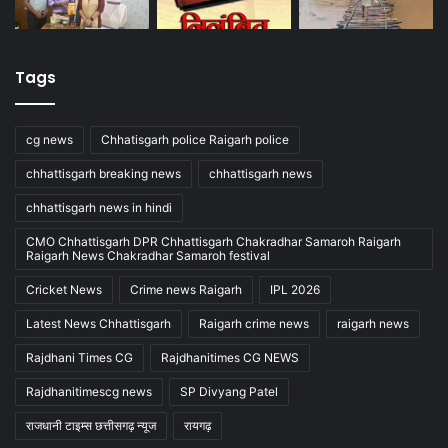
Tags
cg news
Chhatisgarh police Raigarh police
chhattisgarh breaking news
chhattisgarh news
chhattisgarh news in hindi
CMO Chhattisgarh DPR Chhattisgarh Chakradhar Samaroh Raigarh
Raigarh News Chakradhar Samaroh festival
Cricket News
Crime news Raigarh
IPL 2026
Latest News Chhattisgarh
Raigarh crime news
raigarh news
Rajdhani Times CG
Rajdhanitimes CG NEWS
Rajdhanitimescg news
SP Divyang Patel
राजधानी टाइम्स छत्तीसगढ़ न्यूज
रायगढ़