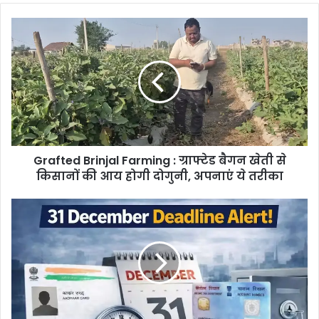
Grafted
Brinjal
Farming
:
ग्राफ्टेड
बैगन
खेती
से
किसानों
Grafted Brinjal Farming : ग्राफ्टेड बैगन खेती से
की
आय
किसानों की आय होगी दोगुनी, अपनाएं ये तरीका
होगी
दोगुनी,
PAN-
अपनाएं
Aadhaar
ये
linking
तरीका
:
पैन-
आधार,
आइटीआर
लिंकिंग