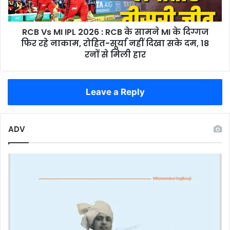
के
सामने
RCB Vs MI IPL 2026 : RCB के सामने MI के दिग्गज
MI
के
फिर रहे नाकाम, रोहित-सूर्या नहीं दिखा सके दम, 18
दिग्गज
रनों से मिली हार
फिर
रहे
नाकाम,
Leave a Reply
रोहित-
सूर्या
नहीं
दिखा
ADV
सके
दम,
18
रनों
से
मिली
हार