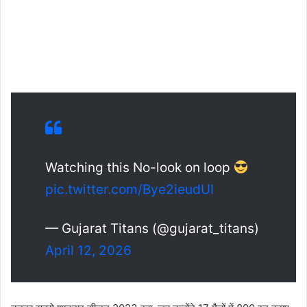
Watching this No-look on loop
pic.twitter.com/Bye2ieudUI
— Gujarat Titans (@gujarat_titans)
April 12, 2026