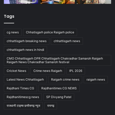
Tags
cg news
Chhatisgarh police Raigarh police
chhattisgarh breaking news
chhattisgarh news
chhattisgarh news in hindi
CMO Chhattisgarh DPR Chhattisgarh Chakradhar Samaroh Raigarh
Raigarh News Chakradhar Samaroh festival
Cricket News
Crime news Raigarh
IPL 2026
Latest News Chhattisgarh
Raigarh crime news
raigarh news
Rajdhani Times CG
Rajdhanitimes CG NEWS
Rajdhanitimescg news
SP Divyang Patel
राजधानी टाइम्स छत्तीसगढ़ न्यूज
रायगढ़