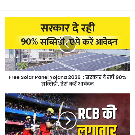
Free
Solar
Panel
Yojana
2026
:
सरकार
दे
रही
Free Solar Panel Yojana 2026 : सरकार दे रही 90%
90%
सब्सिडी,
सब्सिडी, ऐसे करें आवेदन
ऐसे
करें
RCB
आवेदन
Vs
MI
IPL
2026
:
RCB