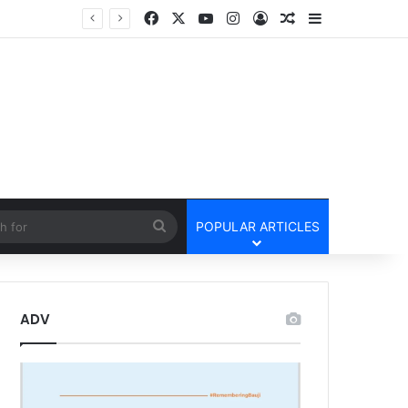
Facebook
X
YouTube
Instagram
Log In
Random Article
Sidebar
तार
cle
Search
POPULAR ARTICLES
for
ADV