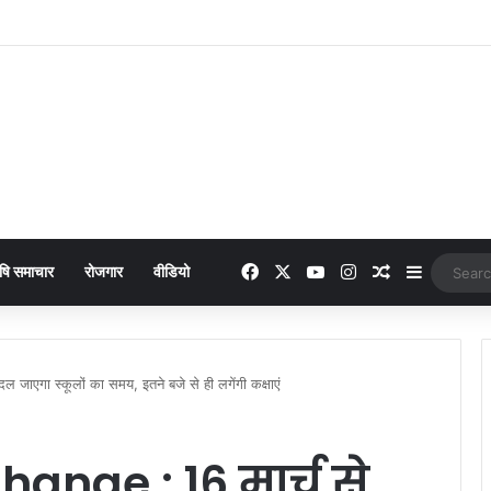
 online payment पेट्रोल पंप पर फर्जी ऑनलाइन पेमेंट दिखाकर ठगी करने वाला युवक गिरफ्
Facebook
X
YouTube
Instagram
Random Arti
Sidebar
षि समाचार
रोजगार
वीडियो
ाएगा स्कूलों का समय, इतने बजे से ही लगेंगी कक्षाएं
ange : 16 मार्च से