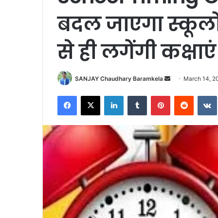
बदल जाएगा स्कूलो
से ही लगेंगी कक्षाएं
Send
SANJAY Chaudhary Baramkela
March 14, 2
an
Facebook
X
LinkedIn
Tumblr
Pinterest
Reddit
email