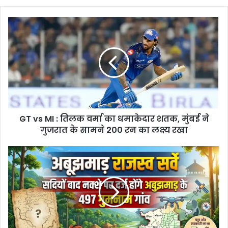
GT
vs
MI
:
तिलक
वर्मा
का
धमाकेदार
शतक,
GT vs MI : तिलक वर्मा का धमाकेदार शतक, मुंबई ने
मुंबई
ने
गुजरात के सामने 200 रन का लक्ष्य रखा
गुजरात
के
Abujhmad
सामने
Revenue
200
Survey
रन
:
का
सदियों
लक्ष्य
बाद
रखा
नक्शे
पर