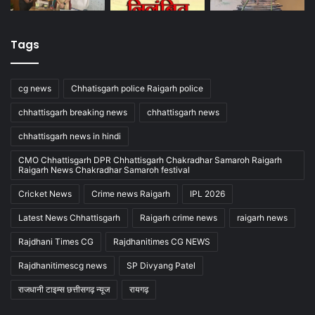
Tags
cg news
Chhatisgarh police Raigarh police
chhattisgarh breaking news
chhattisgarh news
chhattisgarh news in hindi
CMO Chhattisgarh DPR Chhattisgarh Chakradhar Samaroh Raigarh
Raigarh News Chakradhar Samaroh festival
Cricket News
Crime news Raigarh
IPL 2026
Latest News Chhattisgarh
Raigarh crime news
raigarh news
Rajdhani Times CG
Rajdhanitimes CG NEWS
Rajdhanitimescg news
SP Divyang Patel
राजधानी टाइम्स छत्तीसगढ़ न्यूज
रायगढ़