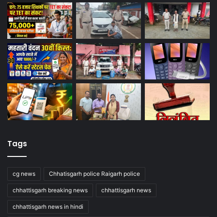
Tags
cg news
Chhatisgarh police Raigarh police
chhattisgarh breaking news
chhattisgarh news
chhattisgarh news in hindi