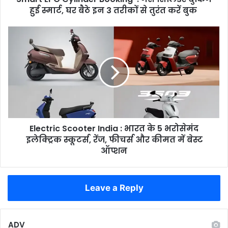
घर
हुई स्मार्ट, घर बैठे इन 3 तरीकों से तुरंत करें बुक
बैठे
इन
Electric
3
Scooter
तरीकों
India
से
:
तुरंत
भारत
करें
के
बुक
5
भरोसेमंद
इलेक्ट्रिक
Electric Scooter India : भारत के 5 भरोसेमंद
स्कूटर्स,
रेंज,
इलेक्ट्रिक स्कूटर्स, रेंज, फीचर्स और कीमत में बेस्ट
फीचर्स
ऑप्शन
और
कीमत
में
Leave a Reply
बेस्ट
ऑप्शन
ADV