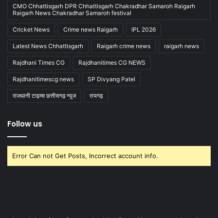
CMO Chhattisgarh DPR Chhattisgarh Chakradhar Samaroh Raigarh
Raigarh News Chakradhar Samaroh festival
Cricket News
Crime news Raigarh
IPL 2026
Latest News Chhattisgarh
Raigarh crime news
raigarh news
Rajdhani Times CG
Rajdhanitimes CG NEWS
Rajdhanitimescg news
SP Divyang Patel
राजधानी टाइम्स छत्तीसगढ़ न्यूज
रायगढ़
Follow us
Error Can not Get Posts, Incorrect account info.