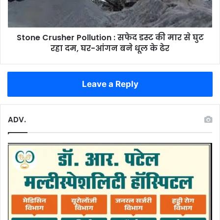
की
मार
से
Stone Crusher Pollution : सफेद डस्ट की मार से घुट
घुट
रहा
रहा दम, घर-आंगन बने धूल के ढेर
दम,
घर-
आंगन
Leave a Reply
बने
धूल
के
ADV.
ढेर