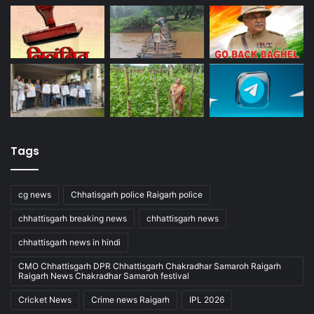
Tags
cg news
Chhatisgarh police Raigarh police
chhattisgarh breaking news
chhattisgarh news
chhattisgarh news in hindi
CMO Chhattisgarh DPR Chhattisgarh Chakradhar Samaroh Raigarh
Raigarh News Chakradhar Samaroh festival
Cricket News
Crime news Raigarh
IPL 2026