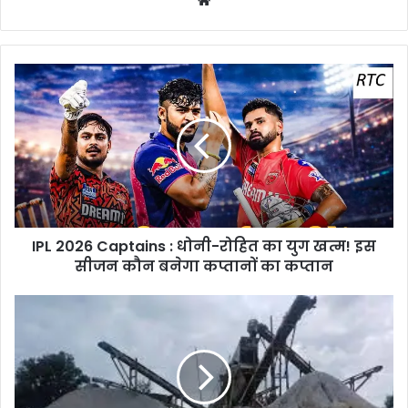
IPL
2026
Captains
:
धोनी-
रोहित
का
युग
खत्म!
IPL 2026 Captains : धोनी-रोहित का युग खत्म! इस
इस
सीजन
सीजन कौन बनेगा कप्तानों का कप्तान
कौन
बनेगा
Stone
कप्तानों
Crusher
का
Pollution
कप्तान
:
सफेद
डस्ट