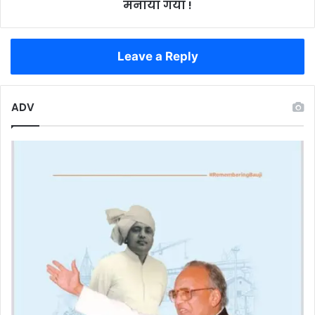
जोश
मनाया गया !
के
साथ
महिला
Leave a Reply
उत्सव
मनाया
गया
!
ADV