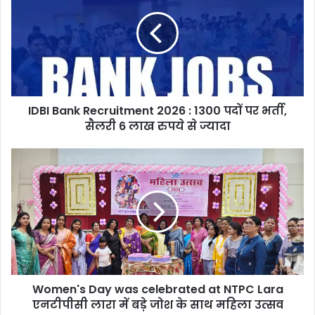
Recruitment
2026
:
1300
पदों
पर
भर्ती,
IDBI Bank Recruitment 2026 : 1300 पदों पर भर्ती,
सैलरी
6
सैलरी 6 लाख रुपये से ज्यादा
लाख
रुपये
Women's
से
Day
ज्यादा
was
celebrated
at
NTPC
Lara
एनटीपीसी
लारा
Women's Day was celebrated at NTPC Lara
में
बड़े
एनटीपीसी लारा में बड़े जोश के साथ महिला उत्सव