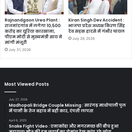
Rajnandgaon Urea Plant :
Kiran Singh Dev Accident :
राजनांदगांव में लगेगा 10,500
भाजपा प्रदेश अध्यक्ष किरण सिंह
करोड़ का यूरिया कारखाना,
देव सड़क हादसे में गंभीर घायल
पीएम मोदी से मुख्यमंत्री साय ने
July 29, 2026
मांगी मंजूरी
July 31, 2026
Most Viewed Posts
July 27, 2026
Madhopali Bridge Couple Missing : सारंगढ़ माधोपाली पुल
में पानी के तेज बहाव में बही कार, दंपत्ती लापता
April 6, 2025
Snake Fight Video : एनाकोंडा और मगरमच्छ की बीच हुआ
महायुद्ध! मौत की इस लड़ाई का रोमांच देख कांप उठे लोग