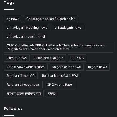
Tags
cg news
Chhatisgarh police Raigarh police
chhattisgarh breaking news
chhattisgarh news
chhattisgarh news in hindi
CMO Chhattisgarh DPR Chhattisgarh Chakradhar Samaroh Raigarh
Raigarh News Chakradhar Samaroh festival
Cricket News
Crime news Raigarh
IPL 2026
Latest News Chhattisgarh
Raigarh crime news
raigarh news
Rajdhani Times CG
Rajdhanitimes CG NEWS
Rajdhanitimescg news
SP Divyang Patel
राजधानी टाइम्स छत्तीसगढ़ न्यूज
रायगढ़
Follow us