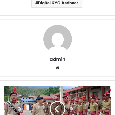
Digital KYC Aadhaar
admin
Website
Sainik
School
Admission
2026
: