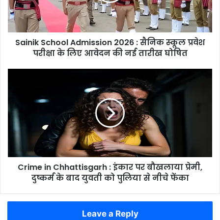
सैनिक
स्कूल
प्रवेश
परीक्षा
Sainik School Admission 2026 : सैनिक स्कूल प्रवेश
के
लिए
परीक्षा के लिए आवेदन की नई तारीख घोषित
आवेदन
की
Crime
नई
in
तारीख
Chhattisgarh
घोषित
:
इंकार
पर
बौखलाया
प्रेमी,
दुष्कर्म
Crime in Chhattisgarh : इंकार पर बौखलाया प्रेमी,
के
बाद
दुष्कर्म के बाद युवती को पुलिया से नीचे फेंका
युवती
को
पुलिया
Leave a Reply
से