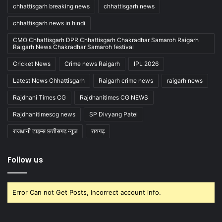
chhattisgarh breaking news
chhattisgarh news
chhattisgarh news in hindi
CMO Chhattisgarh DPR Chhattisgarh Chakradhar Samaroh Raigarh
Raigarh News Chakradhar Samaroh festival
Cricket News
Crime news Raigarh
IPL 2026
Latest News Chhattisgarh
Raigarh crime news
raigarh news
Rajdhani Times CG
Rajdhanitimes CG NEWS
Rajdhanitimescg news
SP Divyang Patel
राजधानी टाइम्स छत्तीसगढ़ न्यूज
रायगढ़
Follow us
Error Can not Get Posts, Incorrect account info.