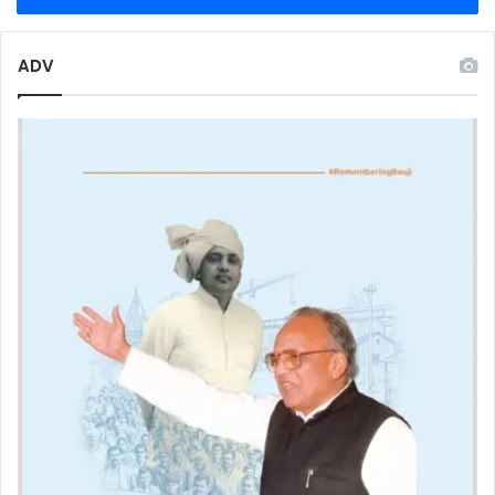
नीचे
फेंका
ADV