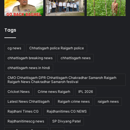
Tags
cg news
Chhatisgarh police Raigarh police
chhattisgarh breaking news
chhattisgarh news
chhattisgarh news in hindi
CMO Chhattisgarh DPR Chhattisgarh Chakradhar Samaroh Raigarh
Raigarh News Chakradhar Samaroh festival
Cricket News
Crime news Raigarh
IPL 2026
Latest News Chhattisgarh
Raigarh crime news
raigarh news
Rajdhani Times CG
Rajdhanitimes CG NEWS
Rajdhanitimescg news
SP Divyang Patel