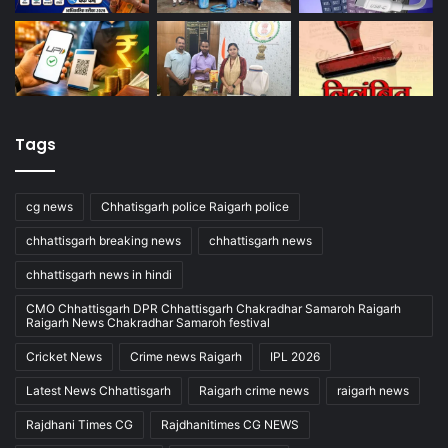
Tags
cg news
Chhatisgarh police Raigarh police
chhattisgarh breaking news
chhattisgarh news
chhattisgarh news in hindi
CMO Chhattisgarh DPR Chhattisgarh Chakradhar Samaroh Raigarh
Raigarh News Chakradhar Samaroh festival
Cricket News
Crime news Raigarh
IPL 2026
Latest News Chhattisgarh
Raigarh crime news
raigarh news
Rajdhani Times CG
Rajdhanitimes CG NEWS