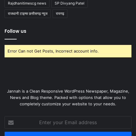
Rajdhanitimescg news
SP Divyang Patel
राजधानी टाइम्स छत्तीसगढ़ न्यूज
रायगढ़
Follow us
Error Can not Get Posts, Incorrect account info.
Jannah is a Clean Responsive WordPress Newspaper, Magazine,
News and Blog theme. Packed with options that allow you to
completely customize your website to your needs.
Enter
your
Email