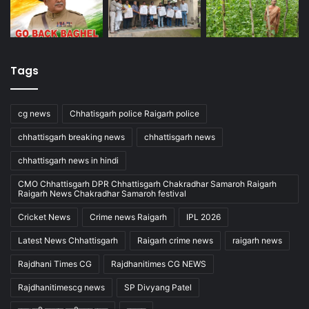
Tags
cg news
Chhatisgarh police Raigarh police
chhattisgarh breaking news
chhattisgarh news
chhattisgarh news in hindi
CMO Chhattisgarh DPR Chhattisgarh Chakradhar Samaroh Raigarh
Raigarh News Chakradhar Samaroh festival
Cricket News
Crime news Raigarh
IPL 2026
Latest News Chhattisgarh
Raigarh crime news
raigarh news
Rajdhani Times CG
Rajdhanitimes CG NEWS
Rajdhanitimescg news
SP Divyang Patel