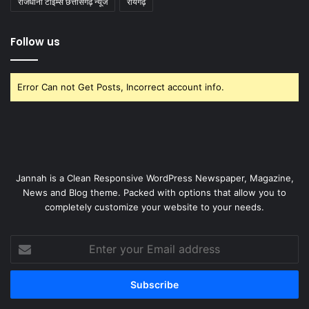
राजधानी टाइम्स छत्तीसगढ़ न्यूज
रायगढ़
Follow us
Error Can not Get Posts, Incorrect account info.
Jannah is a Clean Responsive WordPress Newspaper, Magazine,
News and Blog theme. Packed with options that allow you to
completely customize your website to your needs.
Enter
your
Email
address