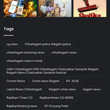
Tags
cg news
Chhatisgarh police Raigarh police
chhattisgarh breaking news
chhattisgarh news
chhattisgarh news in hindi
CMO Chhattisgarh DPR Chhattisgarh Chakradhar Samaroh Raigarh
Raigarh News Chakradhar Samaroh festival
Cricket News
Crime news Raigarh
IPL 2026
Latest News Chhattisgarh
Raigarh crime news
raigarh news
Rajdhani Times CG
Rajdhanitimes CG NEWS
Rajdhanitimescg news
SP Divyang Patel