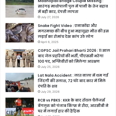
Madhopali Bridge Couple Missing :
सारंगढ़ माधोपाली पुल में पानी के तेज बहाव
में बही कार, दंपत्ती लापता
July 27, 2026
Snake Fight Video : एनाकोंडा और
मगरमच्छ की बीच हुआ महायुद्ध! मौत की इस
लड़ाई का रोमांच देख कांप उठे लोग
April 6, 2025
CGPSC Jail Prahari Bharti 2026 : 11 साल
बाद जेल प्रहरियों की भर्ती, पीएससी भरेगा
100 पद, अग्निवीरों को मिलेगा आरक्षण
July 25, 2026
Lat Nala Accident : लात नाला में थम गई
जिंदगी की तलाश, 72 घंटे बाद कार में मिले
दंपति के शव
July 29, 2026
RCB vs PBKS : KKR के बाद रॉयल चैलेंजर्स
बेंगलुरु को पंजाब किंग्स ने रौंदा, आरसीबी ने
घर में लगाई हार की हैट्रिक