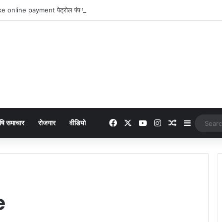
 online payment पेट्रोल पंप पर फर्जी ऑनलाइन पेमेंट दिखाकर ठगी करने वाला युवक गिरफ्
Facebook
X
YouTube
Instagram
Random Arti
Sidebar
षि समाचार
रोजगार
वीडियो
e