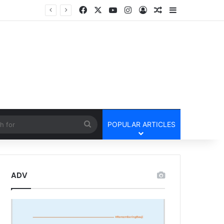
Facebook
X
YouTube
Instagram
Log In
Random Article
Sidebar
तार
cle
Search
POPULAR ARTICLES
for
ADV