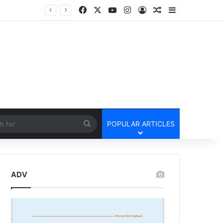
Facebook
X
YouTube
Instagram
Log In
Random Article
Sidebar
तार
cle
Search
POPULAR ARTICLES
for
ADV