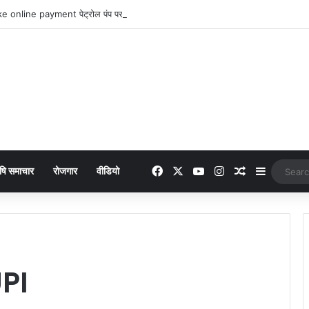
 online payment पेट्रोल पंप पर फर्जी ऑनलाइन पेमेंट दिखाकर ठगी करने वाला युवक गिरफ्
Facebook
X
YouTube
Instagram
Random Arti
Sidebar
षि समाचार
रोजगार
वीडियो
PI