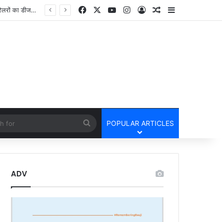
Facebook
X
YouTube
Instagram
Log In
Random Article
Sidebar
cle
Search
POPULAR ARTICLES
for
ADV