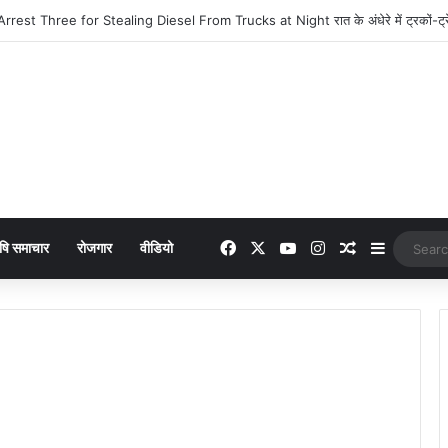
: 949 में लांच हुआ नया फीचर फोन, मिलेंगे कई दमदार फीचर्स
Facebook
X
YouTube
Instagram
Random Arti
Sidebar
षि समाचार
रोजगार
वीडियो