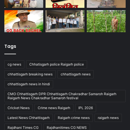
Tags
cg news
Chhatisgarh police Raigarh police
chhattisgarh breaking news
chhattisgarh news
chhattisgarh news in hindi
CMO Chhattisgarh DPR Chhattisgarh Chakradhar Samaroh Raigarh
Raigarh News Chakradhar Samaroh festival
Cricket News
Crime news Raigarh
IPL 2026
Latest News Chhattisgarh
Raigarh crime news
raigarh news
Rajdhani Times CG
Rajdhanitimes CG NEWS